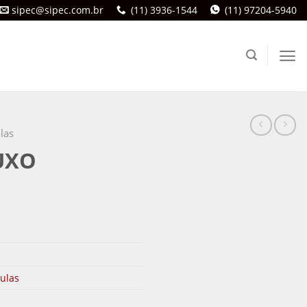
sipec@sipec.com.br
(11) 3936-1544
(11) 97204-5940
las
UXO
vulas