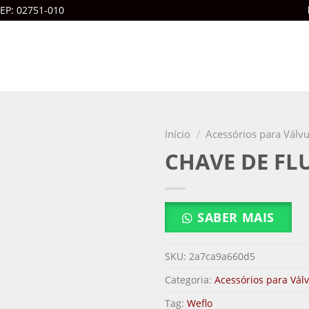
CEP: 02751-010
Início
/
Acessórios para Válvu
CHAVE DE FL
SABER MAIS
SKU:
2a7ca9a660d5
Categoria:
Acessórios para Vál
Tag:
Weflo