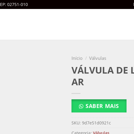
CEP: 02751-010
Início
/
Válvulas
VÁLVULA DE 
AR
SABER MAIS
SKU:
9d7e51d0921c
Categoria:
Válvulas