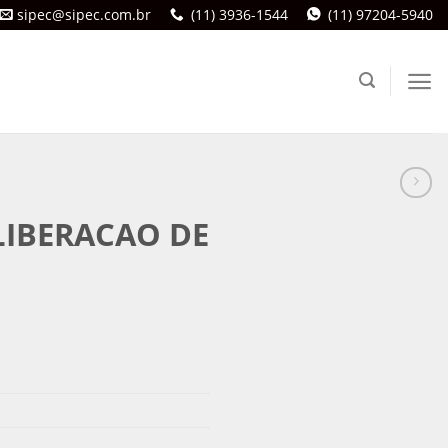
sipec@sipec.com.br
(11) 3936-1544
(11) 97204-5940
LIBERACAO DE