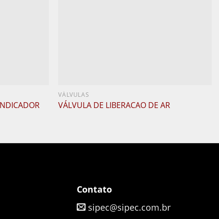
VÁLVULAS
 INDICADOR
VÁLVULA DE LIBERACAO DE AR
Contato
sipec@sipec.com.br