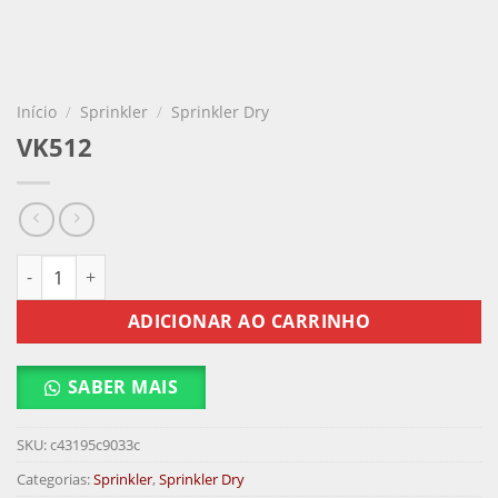
Início
/
Sprinkler
/
Sprinkler Dry
VK512
VK512 quantidade
ADICIONAR AO CARRINHO
SABER MAIS
SKU:
c43195c9033c
Categorias:
Sprinkler
,
Sprinkler Dry