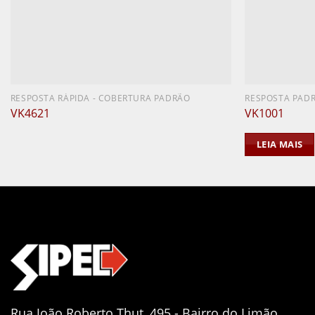
RESPOSTA RÁPIDA - COBERTURA PADRÃO
RESPOSTA PAD
VK4621
VK1001
LEIA MAIS
Rua João Roberto Thut, 495 - Bairro do Limão