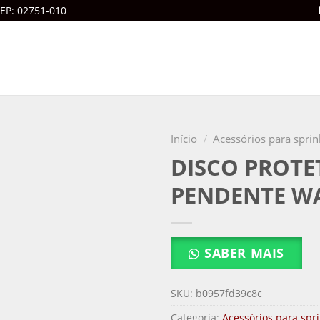
CEP: 02751-010
Início
/
Acessórios para sprin
DISCO PROTE
PENDENTE W
SABER MAIS
SKU:
b0957fd39c8c
Categoria:
Acessórios para spri