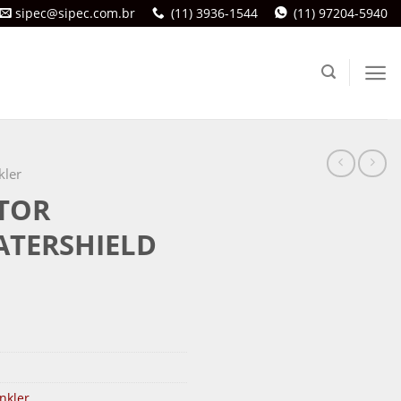
sipec@sipec.com.br
(11) 3936-1544
(11) 97204-5940
kler
TOR
ATERSHIELD
nkler